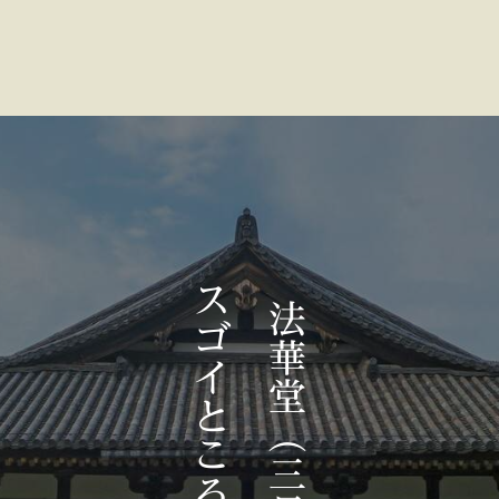
　スゴイところ３選＋１　
法華堂（三月堂）の