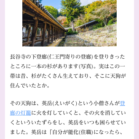
長谷寺の下登廊(仁王門寄りの登廊)を登りきった
ところに一本の杉があります(写真)。実はこの一
帯は昔、杉がたくさん生えており、そこに天狗が
住んでいたとか。
その天狗は、英岳(えいがく)という小僧さんが
登
廊の灯籠
に火を灯していくと、その火を消してい
くといういたずらをし、英岳をいつも困らせてい
ました。英岳は「自分が能化(住職)になったら、