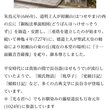
朱鳥元年(686年)、道明上人が初瀬山(はつせやま)の西
の丘に「銅板法華説相図(どうばんほっけせっそう
ず)」を鋳造・安置し、三重塔を建立したのが始まり。
続いて神亀４年(727年)に、徳道上人が聖武天皇の勅
命により初瀬山の東の丘(現在の本堂の場所)に「十一
面観音菩薩像」を祀り、御本尊としました。
平安時代には貴族の間で長谷詣(はせもうで)が流行し
ていたようで、『源氏物語』『枕草子』『更級日記』
『蜻蛉日記』など、多くの古典文学に長谷寺が登場し
ています。
※『光る君へ』でもお馴染みの藤原道長も万寿元年
(1024年)に参詣しています