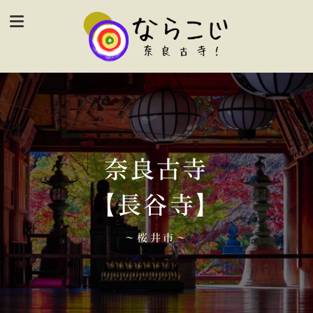
奈良古寺
【長谷寺】
～桜井市～