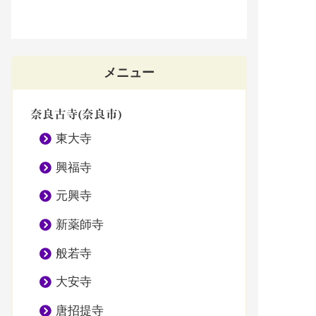
メニュー
奈良古寺(奈良市)
東大寺
興福寺
元興寺
新薬師寺
般若寺
大安寺
唐招提寺