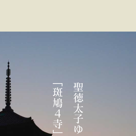
　「斑鳩４寺」を巡る　
　聖徳太子ゆかりの　